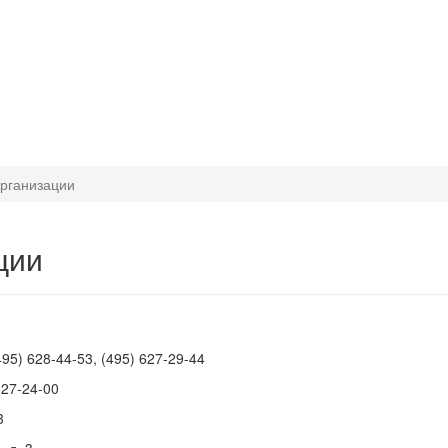
рганизации
ции
495) 628-44-53, (495) 627-29-44
627-24-00
3
 д. 3