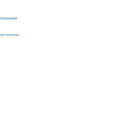
анизациями
ное лечение