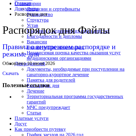
Главная
О санатории
Документы
Лицензии и сертификаты
Распорядок дня
Руководство
Структура
Устав
Распорядок дня Файлы
Сведения о медицинских специалистах
Благодарности и дипломы
Вакансии
Правила о внутреннем распорядке и
Вышестоящие организации
режиме дня
Независимая оценка качества оказания услуг
медицинскими организациями
Обновлено 10 июля 2026
Для родителей
Документы, необходимые при поступлении на
Скачать
санаторно-курортное лечение
Памятка для родителей
Полезные ссылки
Распорядок дня
Лечение
Территориальная программа государственных
гарантий
МЧС предупреждает
Статьи
Платные услуги
Досуг
Как приобрести путевку
График заездов на 2026 год